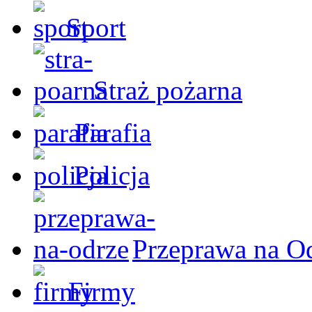
Sport
Straż pożarna
Parafia
Policja
Przeprawa na O
Firmy