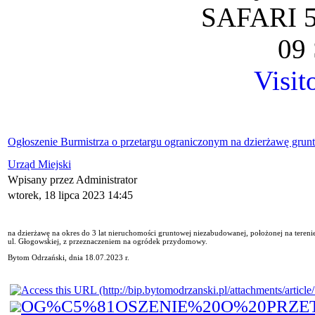
SAFARI 5
09 
Visit
Ogłoszenie Burmistrza o przetargu ograniczonym na dzierżawę grun
Urząd Miejski
Wpisany przez Administrator
wtorek, 18 lipca 2023 14:45
na dzierżawę na okres do 3 lat nieruchomości gruntowej niezabudowanej, położonej na teren
ul. Głogowskiej, z przeznaczeniem na ogródek przydomowy.
Bytom Odrzański, dnia 18.07.2023 r.
OG%C5%81OSZENIE%20O%20PRZE