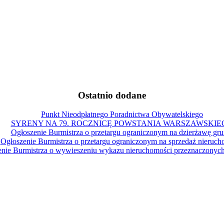
Ostatnio dodane
Punkt Nieodpłatnego Poradnictwa Obywatelskiego
SYRENY NA 79. ROCZNICĘ POWSTANIA WARSZAWSKIE
Ogłoszenie Burmistrza o przetargu ograniczonym na dzierżawę gru
Ogłoszenie Burmistrza o przetargu ograniczonym na sprzedaż nieruch
nie Burmistrza o wywieszeniu wykazu nieruchomości przeznaczonych