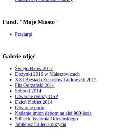
Fund. "Moje Miasto"
Przetargi
Galerie zdjęć
Święto Bzów 2017
Dożynki 2016 w Małaszowicach
XXI Biesiada Zespołów Ludowych 2015
Flis Odrzański 2014
Sobótki 2014
Otwarcie remizy OSP
Dzień Kobiet 2014
Otwarcie portu
Nadanie imion dębom na alei 900-lecia
900lecie Bytomia Odrzańskiego
Jubileusz 50-lecia pożycia