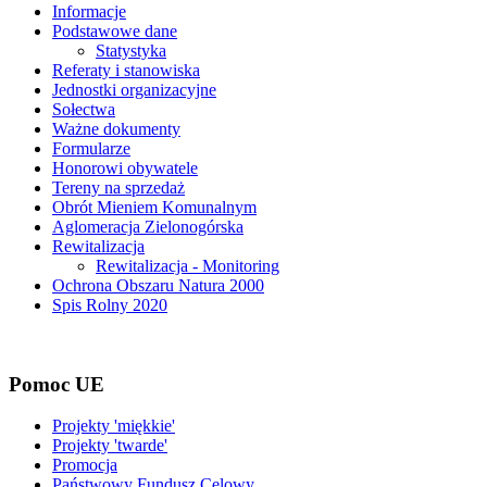
Informacje
Podstawowe dane
Statystyka
Referaty i stanowiska
Jednostki organizacyjne
Sołectwa
Ważne dokumenty
Formularze
Honorowi obywatele
Tereny na sprzedaż
Obrót Mieniem Komunalnym
Aglomeracja Zielonogórska
Rewitalizacja
Rewitalizacja - Monitoring
Ochrona Obszaru Natura 2000
Spis Rolny 2020
Pomoc UE
Projekty 'miękkie'
Projekty 'twarde'
Promocja
Państwowy Fundusz Celowy