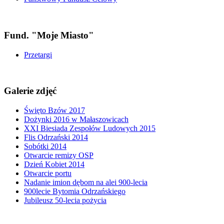
Fund. "Moje Miasto"
Przetargi
Galerie zdjęć
Święto Bzów 2017
Dożynki 2016 w Małaszowicach
XXI Biesiada Zespołów Ludowych 2015
Flis Odrzański 2014
Sobótki 2014
Otwarcie remizy OSP
Dzień Kobiet 2014
Otwarcie portu
Nadanie imion dębom na alei 900-lecia
900lecie Bytomia Odrzańskiego
Jubileusz 50-lecia pożycia