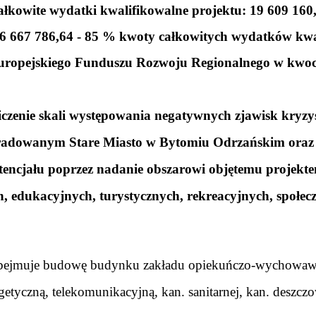
łkowite wydatki kwalifikowalne projektu: 19 609 16
6 667 786,64 - 85 % kwoty całkowitych wydatków kwa
uropejskiego Funduszu Rozwoju Regionalnego w kwoc
czenie skali występowania negatywnych zjawisk kryz
gradowanym Stare Miasto w Bytomiu Odrzańskim oraz 
encjału poprzez nadanie obszarowi objętemu projekt
, edukacyjnych, turystycznych, rekreacyjnych, społec
obejmuje budowę budynku zakładu opiekuńczo-wychowa
ergetyczną, telekomunikacyjną, kan. sanitarnej, kan. deszc