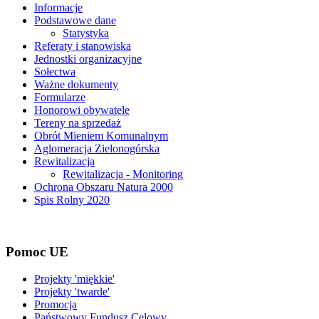
Informacje
Podstawowe dane
Statystyka
Referaty i stanowiska
Jednostki organizacyjne
Sołectwa
Ważne dokumenty
Formularze
Honorowi obywatele
Tereny na sprzedaż
Obrót Mieniem Komunalnym
Aglomeracja Zielonogórska
Rewitalizacja
Rewitalizacja - Monitoring
Ochrona Obszaru Natura 2000
Spis Rolny 2020
Pomoc UE
Projekty 'miękkie'
Projekty 'twarde'
Promocja
Państwowy Fundusz Celowy