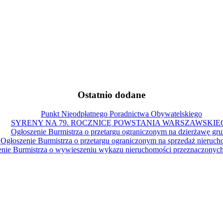
Ostatnio dodane
Punkt Nieodpłatnego Poradnictwa Obywatelskiego
SYRENY NA 79. ROCZNICĘ POWSTANIA WARSZAWSKIE
Ogłoszenie Burmistrza o przetargu ograniczonym na dzierżawę gru
Ogłoszenie Burmistrza o przetargu ograniczonym na sprzedaż nieruch
nie Burmistrza o wywieszeniu wykazu nieruchomości przeznaczonych