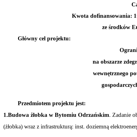
Ca
Kwota dofinansowania: 1
ze środków E
Główny cel projektu:
Ograni
na obszarze zde
wewnętrznego pot
gospodarczych
Przedmiotem projektu jest:
1.Budowa żłobka w Bytomiu Odrzańskim
. Zadanie 
(żłobka) wraz z infrastrukturą: inst. doziemną elektroen