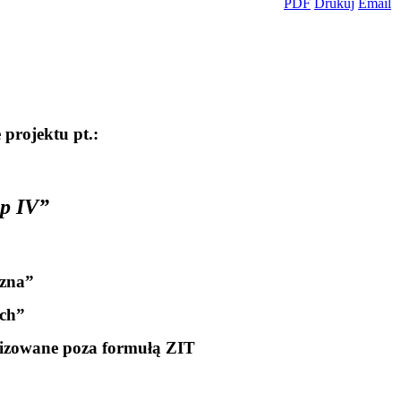
projektu pt.:
ap IV”
czna”
ych”
lizowane poza formułą ZIT