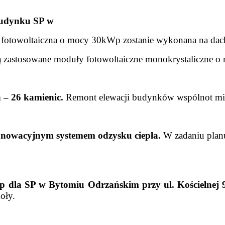
budynku SP w
ja fotowoltaiczna o mocy 30kWp zostanie wykonana na da
ną zastosowane moduły fotowoltaiczne monokrystaliczne 
 – 26 kamienic.
Remont elewacji budynków wspólnot mie
innowacyjnym systemem odzysku ciepła.
W zadaniu plan
Wp dla SP w Bytomiu Odrzańskim przy ul. Kościelnej 
oły.