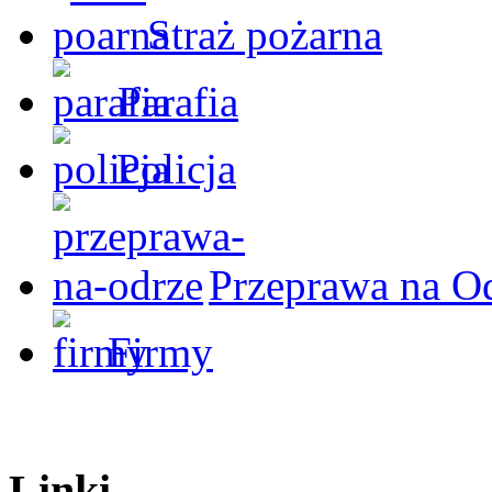
Straż pożarna
Parafia
Policja
Przeprawa na O
Firmy
Linki